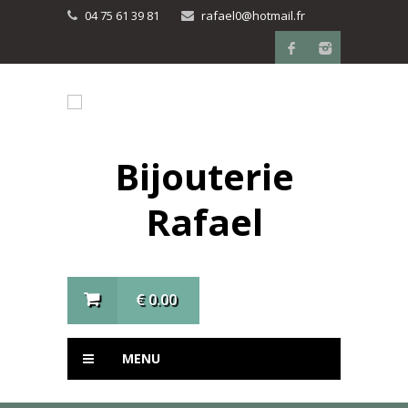
04 75 61 39 81
rafael0@hotmail.fr
Bijouterie
Rafael
€
0.00
MENU