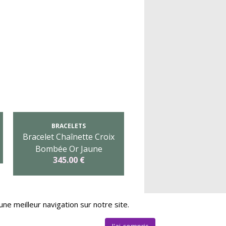
BRACELETS
Bracelet Chaînette Croix
Bombée Or Jaune
345.00 €
ne meilleur navigation sur notre site.