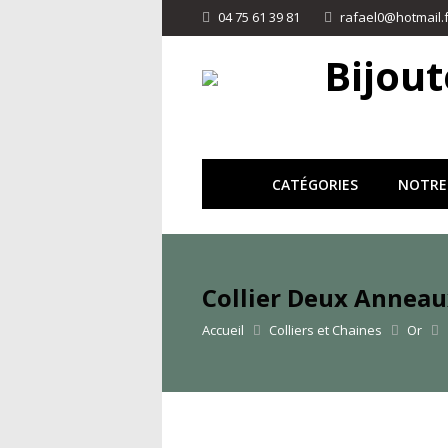
04 75 61 39 81
rafael0@hotmail.f
Bijout
CATÉGORIES
NOTRE
Collier Deux Anneau
Accueil
Colliers et Chaines
Or