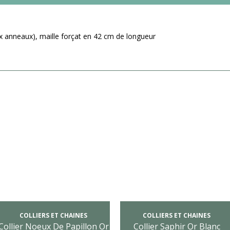
x anneaux), maille forçat en 42 cm de longueur
COLLIERS ET CHAINES
COLLIERS ET CHAINES
Collier Noeux De Papillon Or
Collier Saphir Or Blanc