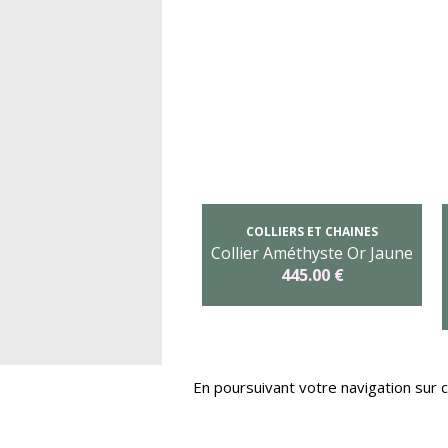
COLLIERS ET CHAINES
Collier Améthyste Or Jaune
445.00 €
En poursuivant votre navigation sur c
©2026 Bijouterie Rafael. Tous les dro
Vitrishop