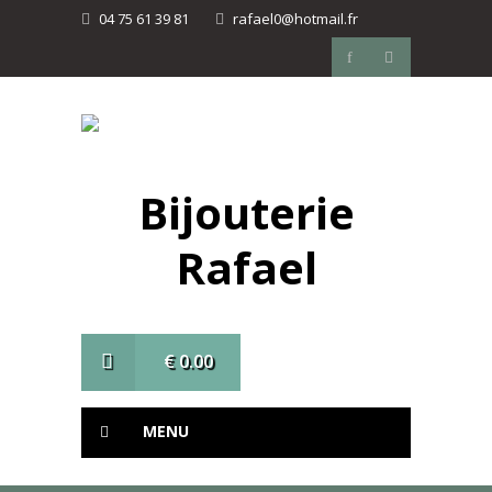
04 75 61 39 81
rafael0@hotmail.fr
Bijouterie
Rafael
€
0.00
MENU