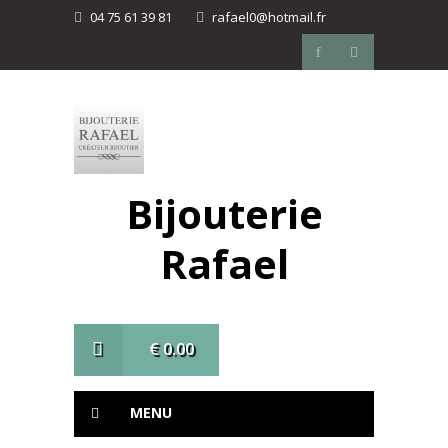
04 75 61 39 81
rafael0@hotmail.fr
Bijouterie
Rafael
€
0.00
MENU