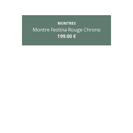
MONTRES
Montre Festina Rouge Chrono
199.00 €