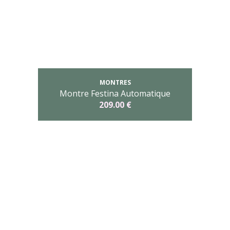
MONTRES
Montre Festina Automatique
209.00 €