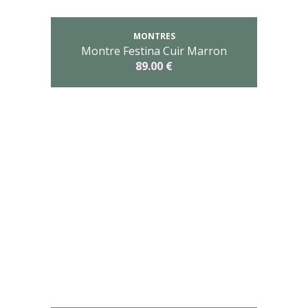
MONTRES
Montre Festina Cuir Marron
89.00 €