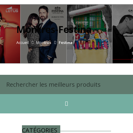
Montres-Festina
Accueil
Montres
Festina
CATÉGORIES